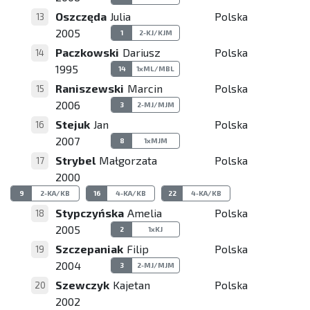
Oszczęda
Julia
Polska
13
2005
1
2-KJ/KJM
Paczkowski
Dariusz
Polska
14
1995
14
1xML/MBL
Raniszewski
Marcin
Polska
15
2006
3
2-MJ/MJM
Stejuk
Jan
Polska
16
2007
8
1xMJM
Strybel
Małgorzata
Polska
17
2000
9
2-KA/KB
16
4-KA/KB
22
4-KA/KB
Stypczyńska
Amelia
Polska
18
2005
2
1xKJ
Szczepaniak
Filip
Polska
19
2004
3
2-MJ/MJM
Szewczyk
Kajetan
Polska
20
2002