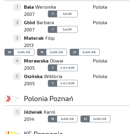
Bala
Weronika
Polska
1
2007
7
1xKJM
Głód
Barbara
Polska
2
2007
7
1xKJM
Materak
Filip
3
2013
10
1xKA/KB
15
2xKA/KB
21
2xKA/KB
Morawska
Oliwia
Polska
4
2005
1
2-KJ/KJM
Osińska
Wiktoria
Polska
5
2005
1
2-KJ/KJM
Polonia Poznań
Jóźwiak
Karol
1
2014
15
2xKA/KB
21
2xKA/KB
KS Posnania