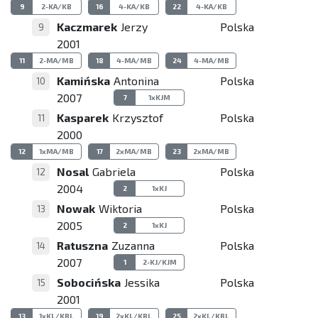
9
2-KA/KB
16
4-KA/KB
22
4-KA/KB
Kaczmarek
Jerzy
Polska
9
2001
11
2-MA/MB
18
4-MA/MB
24
4-MA/MB
Kamińska
Antonina
Polska
10
2007
7
1xKJM
Kasparek
Krzysztof
Polska
11
2000
12
1xMA/MB
17
2xMA/MB
23
2xMA/MB
Nosal
Gabriela
Polska
12
2004
2
1xKJ
Nowak
Wiktoria
Polska
13
2005
2
1xKJ
Ratuszna
Zuzanna
Polska
14
2007
1
2-KJ/KJM
Sobocińska
Jessika
Polska
15
2001
13
1xKL/KBL
19
2xKL/KBL
25
2xKL/KBL