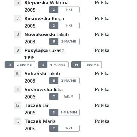
Kleparska
Wiktoria
Polska
6
2005
2
1xKJ
Kusiowska
Kinga
Polska
7
2005
2
1xKJ
Nowakowski
Jakub
Polska
8
2003
11
2-MA/MB
Posyłajka
Łukasz
Polska
9
1996
11
2-MA/MB
18
4-MA/MB
24
4-MA/MB
Sobański
Jakub
Polska
10
2003
11
2-MA/MB
Sosnowska
Julia
Polska
11
2006
7
1xKJM
Taczek
Jan
Polska
12
2005
3
2-MJ/MJM
Taczek
Maria
Polska
13
2004
2
1xKJ