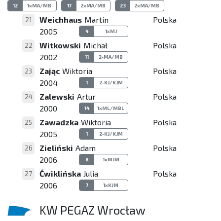
12
1xMA/MB
17
2xMA/MB
23
2xMA/MB
Weichhaus
Martin
Polska
21
2005
4
1xMJ
Witkowski
Michał
Polska
22
2002
11
2-MA/MB
Zając
Wiktoria
Polska
23
2004
1
2-KJ/KJM
Zalewski
Artur
Polska
24
2000
14
1xML/MBL
Zawadzka
Wiktoria
Polska
25
2005
1
2-KJ/KJM
Zieliński
Adam
Polska
26
2006
8
1xMJM
Ćwiklińska
Julia
Polska
27
2006
7
1xKJM
KW PEGAZ Wrocław