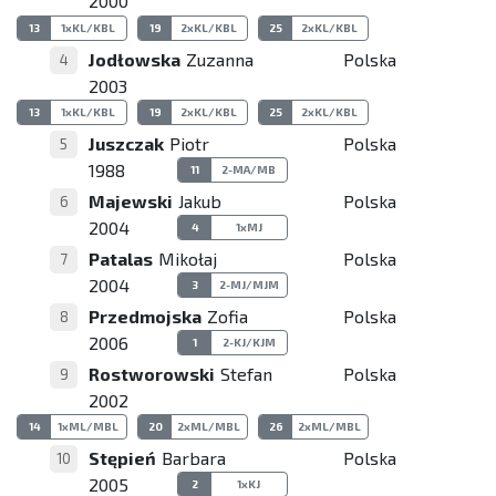
2000
13
1xKL/KBL
19
2xKL/KBL
25
2xKL/KBL
Jodłowska
Zuzanna
Polska
4
2003
13
1xKL/KBL
19
2xKL/KBL
25
2xKL/KBL
Juszczak
Piotr
Polska
5
1988
11
2-MA/MB
Majewski
Jakub
Polska
6
2004
4
1xMJ
Patalas
Mikołaj
Polska
7
2004
3
2-MJ/MJM
Przedmojska
Zofia
Polska
8
2006
1
2-KJ/KJM
Rostworowski
Stefan
Polska
9
2002
14
1xML/MBL
20
2xML/MBL
26
2xML/MBL
Stępień
Barbara
Polska
10
2005
2
1xKJ