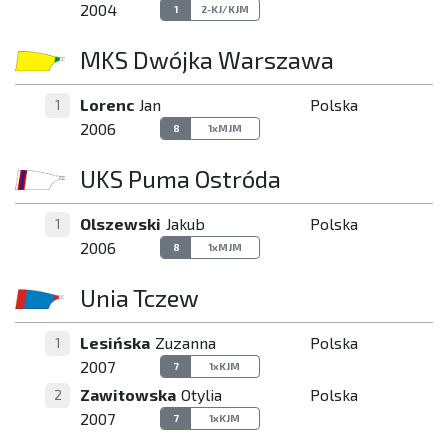
2004
1
2-KJ/KJM
MKS Dwójka Warszawa
Lorenc
Jan
Polska
1
2006
8
1xMJM
UKS Puma Ostróda
Olszewski
Jakub
Polska
1
2006
8
1xMJM
Unia Tczew
Lesińska
Zuzanna
Polska
1
2007
7
1xKJM
Zawitowska
Otylia
Polska
2
2007
7
1xKJM