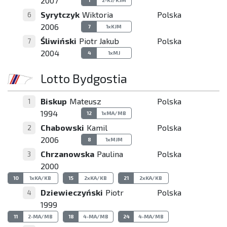
2007
Syrytczyk
Wiktoria
Polska
6
2006
7
1xKJM
Śliwiński
Piotr Jakub
Polska
7
2004
4
1xMJ
Lotto Bydgostia
Biskup
Mateusz
Polska
1
1994
12
1xMA/MB
Chabowski
Kamil
Polska
2
2006
8
1xMJM
Chrzanowska
Paulina
Polska
3
2000
10
1xKA/KB
15
2xKA/KB
21
2xKA/KB
Dziewieczyński
Piotr
Polska
4
1999
11
2-MA/MB
18
4-MA/MB
24
4-MA/MB