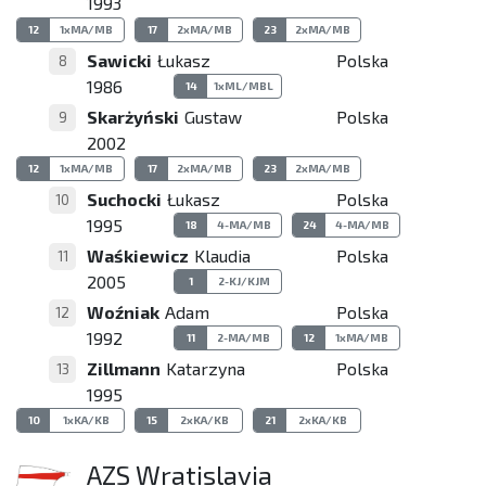
1993
12
1xMA/MB
17
2xMA/MB
23
2xMA/MB
Sawicki
Łukasz
Polska
8
1986
14
1xML/MBL
Skarżyński
Gustaw
Polska
9
2002
12
1xMA/MB
17
2xMA/MB
23
2xMA/MB
Suchocki
Łukasz
Polska
10
1995
18
4-MA/MB
24
4-MA/MB
Waśkiewicz
Klaudia
Polska
11
2005
1
2-KJ/KJM
Woźniak
Adam
Polska
12
1992
11
2-MA/MB
12
1xMA/MB
Zillmann
Katarzyna
Polska
13
1995
10
1xKA/KB
15
2xKA/KB
21
2xKA/KB
AZS Wratislavia