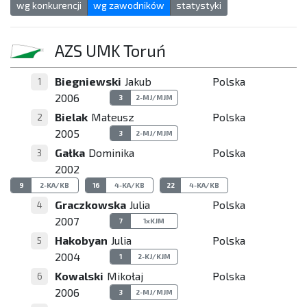
wg konkurencji
wg zawodników
statystyki
AZS UMK Toruń
Biegniewski
Jakub
Polska
1
2006
3
2-MJ/MJM
Bielak
Mateusz
Polska
2
2005
3
2-MJ/MJM
Gałka
Dominika
Polska
3
2002
9
2-KA/KB
16
4-KA/KB
22
4-KA/KB
Graczkowska
Julia
Polska
4
2007
7
1xKJM
Hakobyan
Julia
Polska
5
2004
1
2-KJ/KJM
Kowalski
Mikołaj
Polska
6
2006
3
2-MJ/MJM