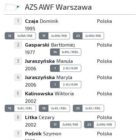
AZS AWF Warszawa
Czaja
Dominik
Polska
1
1995
12
1xMA/MB
17
2xMA/MB
23
2xMA/MB
Gasparski
Bartłomiej
Polska
2
1977
14
1xML/MBL
Juraszyńska
Manula
Polska
3
2006
1
2-KJ/KJM
Juraszyńska
Maryla
Polska
4
2006
1
2-KJ/KJM
Kalinowska
Wiktoria
Polska
5
2002
13
1xKL/KBL
19
2xKL/KBL
25
2xKL/KBL
Litka
Cezary
Polska
6
2002
17
2xMA/MB
23
2xMA/MB
Pośnik
Szymon
Polska
7