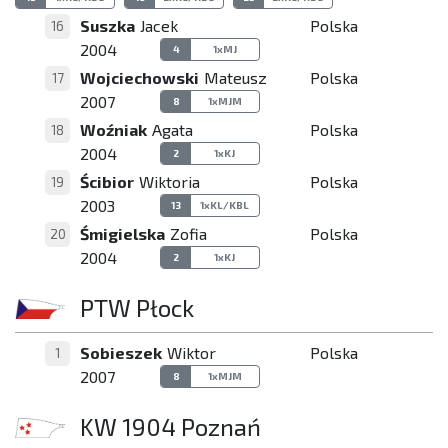
Suszka
Jacek
Polska
16
2004
4
1xMJ
Wojciechowski
Mateusz
Polska
17
2007
8
1xMJM
Woźniak
Agata
Polska
18
2004
2
1xKJ
Ścibior
Wiktoria
Polska
19
2003
13
1xKL/KBL
Śmigielska
Zofia
Polska
20
2004
2
1xKJ
PTW Płock
Sobieszek
Wiktor
Polska
1
2007
8
1xMJM
KW 1904 Poznań