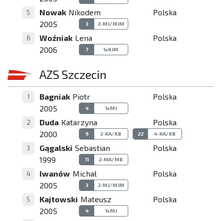
Nowak
Nikodem
Polska
5
2005
3
2-MJ/MJM
Woźniak
Lena
Polska
6
2006
7
1xKJM
AZS Szczecin
Bagniak
Piotr
Polska
1
2005
4
1xMJ
Duda
Katarzyna
Polska
2
2000
9
2-KA/KB
22
4-KA/KB
Gągalski
Sebastian
Polska
3
1999
11
2-MA/MB
Iwanów
Michał
Polska
4
2005
3
2-MJ/MJM
Kajtowski
Mateusz
Polska
5
2005
4
1xMJ