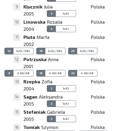
Klucznik
Julia
Polska
9
2005
2
1xKJ
Linowska
Rozalia
Polska
10
2004
2
1xKJ
Pluta
Marta
Polska
11
2002
13
1xKL/KBL
19
2xKL/KBL
25
2xKL/KBL
Potrzuska
Anna
Polska
12
2001
9
2-KA/KB
16
4-KA/KB
22
4-KA/KB
Rzepka
Zofia
Polska
13
2004
2
1xKJ
Sagan
Aleksandra
Polska
14
2005
2
1xKJ
Stefaniak
Gabriela
Polska
15
2005
2
1xKJ
Tomiak
Szymon
Polska
16