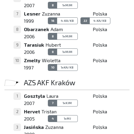
2007
8
1xMJM
Lesner
Zuzanna
Polska
7
1999
16
4-KA/KB
22
4-KA/KB
Obarzanek
Adam
Polska
8
2006
8
1xMJM
Tarasiuk
Hubert
Polska
9
2006
8
1xMJM
Zmelty
Wioletta
Polska
10
1997
10
1xKA/KB
AZS AKF Kraków
Gosztyła
Laura
Polska
1
2007
7
1xKJM
Hervet
Tristan
Polska
2
2005
4
1xMJ
Jasińska
Zuzanna
Polska
3