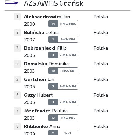
AZS AWFiS Gdańsk
Aleksandrowicz
Jan
Polska
1
2000
14
1xML/MBL
Bulińska
Celina
Polska
2
2007
1
2-KJ/KJM
Dobrzeniecki
Filip
Polska
3
2005
3
2-MJ/MJM
Domalska
Dominika
Polska
4
2003
10
1xKA/KB
Gertchen
Jan
Polska
5
2005
3
2-MJ/MJM
Guzy
Hubert
Polska
6
2005
3
2-MJ/MJM
Józefowicz
Paulina
Polska
7
2003
13
1xKL/KBL
Khlibenko
Anna
Polska
8
2004
2
1xKJ