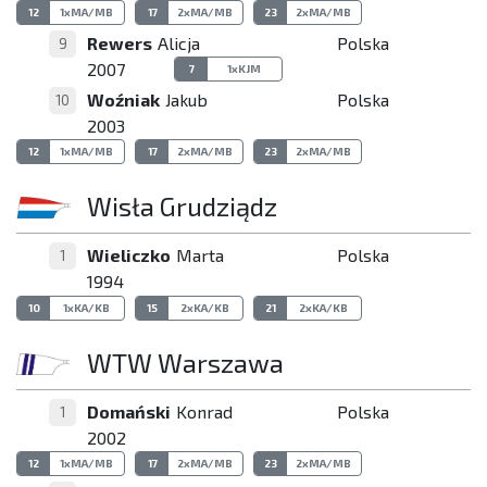
12
1xMA/MB
17
2xMA/MB
23
2xMA/MB
Rewers
Alicja
Polska
9
2007
7
1xKJM
Woźniak
Jakub
Polska
10
2003
12
1xMA/MB
17
2xMA/MB
23
2xMA/MB
Wisła Grudziądz
Wieliczko
Marta
Polska
1
1994
10
1xKA/KB
15
2xKA/KB
21
2xKA/KB
WTW Warszawa
Domański
Konrad
Polska
1
2002
12
1xMA/MB
17
2xMA/MB
23
2xMA/MB