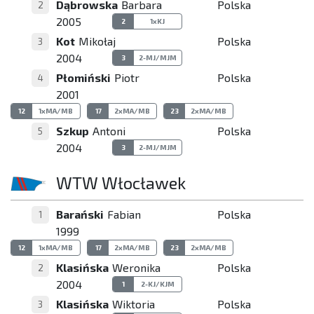
Dąbrowska
Barbara
Polska
2
2005
2
1xKJ
Kot
Mikołaj
Polska
3
2004
3
2-MJ/MJM
Płomiński
Piotr
Polska
4
2001
12
1xMA/MB
17
2xMA/MB
23
2xMA/MB
Szkup
Antoni
Polska
5
2004
3
2-MJ/MJM
WTW Włocławek
Barański
Fabian
Polska
1
1999
12
1xMA/MB
17
2xMA/MB
23
2xMA/MB
Klasińska
Weronika
Polska
2
2004
1
2-KJ/KJM
Klasińska
Wiktoria
Polska
3