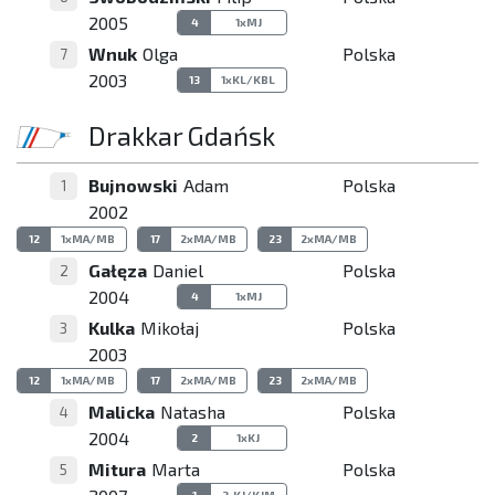
2005
4
1xMJ
Wnuk
Olga
Polska
7
2003
13
1xKL/KBL
Drakkar Gdańsk
Bujnowski
Adam
Polska
1
2002
12
1xMA/MB
17
2xMA/MB
23
2xMA/MB
Gałęza
Daniel
Polska
2
2004
4
1xMJ
Kulka
Mikołaj
Polska
3
2003
12
1xMA/MB
17
2xMA/MB
23
2xMA/MB
Malicka
Natasha
Polska
4
2004
2
1xKJ
Mitura
Marta
Polska
5
1
2-KJ/KJM