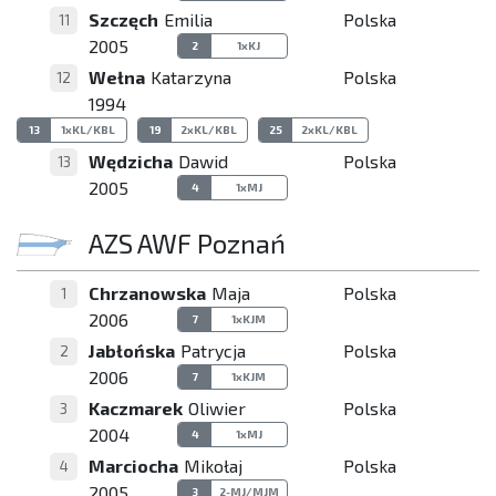
Szczęch
Emilia
Polska
11
2005
2
1xKJ
Wełna
Katarzyna
Polska
12
1994
13
1xKL/KBL
19
2xKL/KBL
25
2xKL/KBL
Wędzicha
Dawid
Polska
13
2005
4
1xMJ
AZS AWF Poznań
Chrzanowska
Maja
Polska
1
2006
7
1xKJM
Jabłońska
Patrycja
Polska
2
2006
7
1xKJM
Kaczmarek
Oliwier
Polska
3
2004
4
1xMJ
Marciocha
Mikołaj
Polska
4
2005
3
2-MJ/MJM