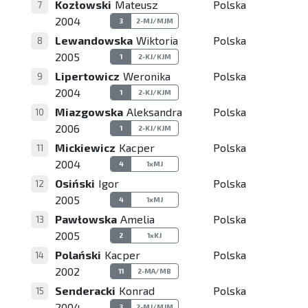
Kozłowski
Mateusz
Polska
7
2004
3
2-MJ/MJM
Lewandowska
Wiktoria
Polska
8
2005
1
2-KJ/KJM
Lipertowicz
Weronika
Polska
9
2004
1
2-KJ/KJM
Miazgowska
Aleksandra
Polska
10
2006
1
2-KJ/KJM
Mickiewicz
Kacper
Polska
11
2004
4
1xMJ
Osiński
Igor
Polska
12
2005
4
1xMJ
Pawłowska
Amelia
Polska
13
2005
2
1xKJ
Polański
Kacper
Polska
14
2002
11
2-MA/MB
Senderacki
Konrad
Polska
15
2004
3
2-MJ/MJM