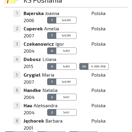
Bajerska
Joanna
Polska
1
2006
7
1xKJM
Cuperek
Amelia
Polska
2
2007
7
1xKJM
Czekanowicz
Igor
Polska
3
2004
4
1xMJ
Dobosz
Liliana
4
2015
4
1xMJ
24
4-MA/MB
Grygiel
Maria
Polska
5
2007
7
1xKJM
Handke
Natalia
Polska
6
2004
2
1xKJ
Hau
Aleksandra
Polska
7
2004
2
1xKJ
Jęchorek
Barbara
Polska
8
2001