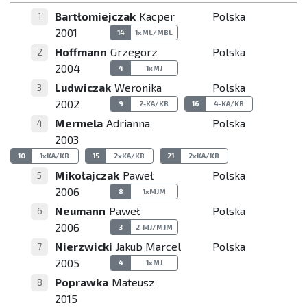
Bartłomiejczak
Kacper
Polska
1
2001
14
1xML/MBL
Hoffmann
Grzegorz
Polska
2
2004
4
1xMJ
Ludwiczak
Weronika
Polska
3
2002
9
2-KA/KB
16
4-KA/KB
Mermela
Adrianna
Polska
4
2003
10
1xKA/KB
15
2xKA/KB
21
2xKA/KB
Mikołajczak
Paweł
Polska
5
2006
8
1xMJM
Neumann
Paweł
Polska
6
2006
3
2-MJ/MJM
Nierzwicki
Jakub Marcel
Polska
7
2005
4
1xMJ
Poprawka
Mateusz
8
2015