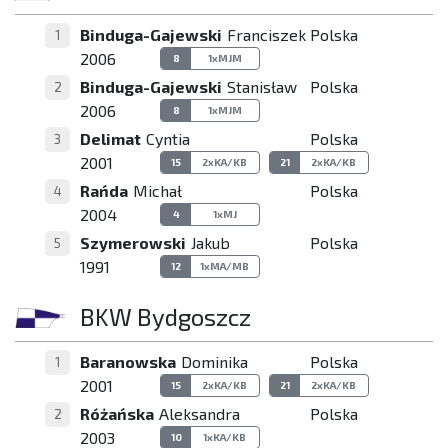
Binduga-Gajewski
Franciszek
Polska
1
2006
8
1xMJM
Binduga-Gajewski
Stanisław
Polska
2
2006
8
1xMJM
Delimat
Cyntia
Polska
3
2001
15
2xKA/KB
21
2xKA/KB
Rańda
Michał
Polska
4
2004
4
1xMJ
Szymerowski
Jakub
Polska
5
1991
12
1xMA/MB
BKW Bydgoszcz
Baranowska
Dominika
Polska
1
2001
15
2xKA/KB
21
2xKA/KB
Różańska
Aleksandra
Polska
2
2003
10
1xKA/KB