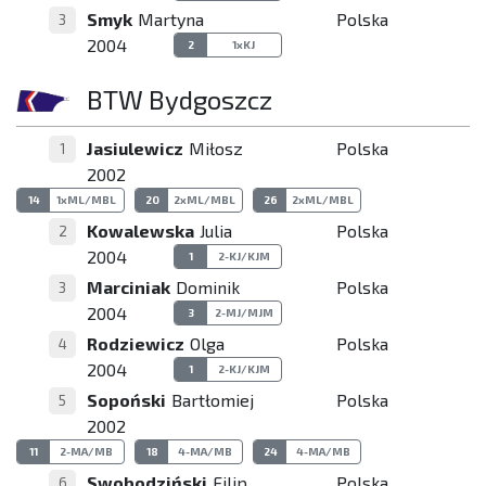
Smyk
Martyna
Polska
3
2004
2
1xKJ
BTW Bydgoszcz
Jasiulewicz
Miłosz
Polska
1
2002
14
1xML/MBL
20
2xML/MBL
26
2xML/MBL
Kowalewska
Julia
Polska
2
2004
1
2-KJ/KJM
Marciniak
Dominik
Polska
3
2004
3
2-MJ/MJM
Rodziewicz
Olga
Polska
4
2004
1
2-KJ/KJM
Sopoński
Bartłomiej
Polska
5
2002
11
2-MA/MB
18
4-MA/MB
24
4-MA/MB
Swobodziński
Filip
Polska
6