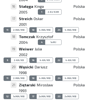
Stałęga
Kinga
Polska
16
2005
1
2-KJ/KJM
Streich
Oskar
Polska
17
2001
11
2-MA/MB
18
4-MA/MB
24
4-MA/MB
Tomczuk
Krzysztof
Polska
18
2004
4
1xMJ
Weiwer
Julia
Polska
19
2002
9
2-KA/KB
16
4-KA/KB
22
4-KA/KB
Wąsicki
Dariusz
Polska
20
1998
11
2-MA/MB
18
4-MA/MB
24
4-MA/MB
Ziętarski
Mirosław
Polska
21
1993
12
1xMA/MB
17
2xMA/MB
23
2xMA/MB