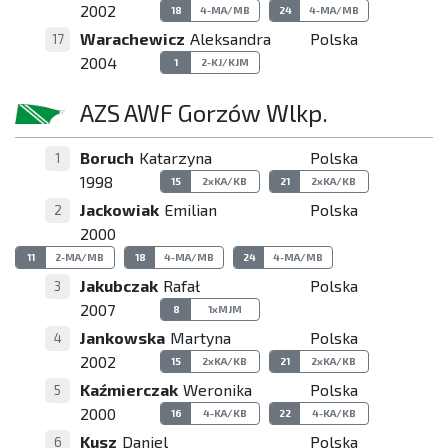
2002
18
4-MA/MB
24
4-MA/MB
Warachewicz
Aleksandra
Polska
17
2004
1
2-KJ/KJM
AZS AWF Gorzów Wlkp.
Boruch
Katarzyna
Polska
1
1998
15
2xKA/KB
21
2xKA/KB
Jackowiak
Emilian
Polska
2
2000
11
2-MA/MB
18
4-MA/MB
24
4-MA/MB
Jakubczak
Rafał
Polska
3
2007
8
1xMJM
Jankowska
Martyna
Polska
4
2002
15
2xKA/KB
21
2xKA/KB
Kaźmierczak
Weronika
Polska
5
2000
16
4-KA/KB
22
4-KA/KB
Kusz
Daniel
Polska
6