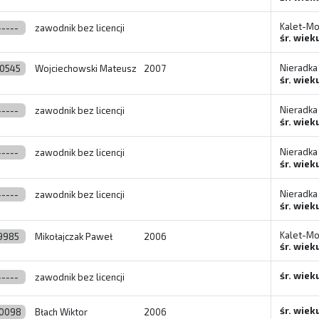
Kalet-Mo
-----
zawodnik bez licencji
śr. wiek
Nieradka
10545
Wojciechowski Mateusz
2007
śr. wieku
Nieradka
-----
zawodnik bez licencji
śr. wiek
Nieradka
-----
zawodnik bez licencji
śr. wiek
Nieradka
-----
zawodnik bez licencji
śr. wiek
Kalet-Mo
9985
Mikołajczak Paweł
2006
śr. wiek
śr. wiek
-----
zawodnik bez licencji
śr. wiek
0098
Błach Wiktor
2006