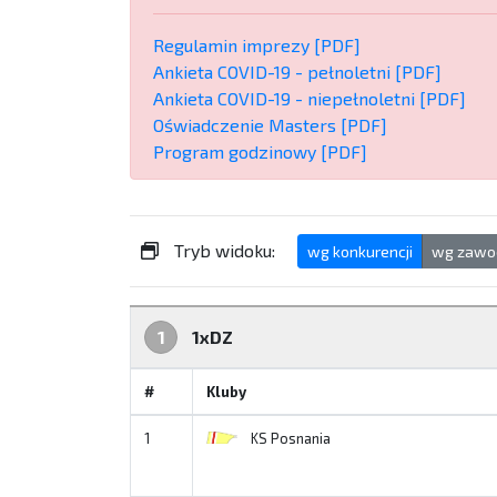
Regulamin imprezy [PDF]
Ankieta COVID-19 - pełnoletni [PDF]
Ankieta COVID-19 - niepełnoletni [PDF]
Oświadczenie Masters [PDF]
Program godzinowy [PDF]
Tryb widoku:
wg konkurencji
wg zawo
1
1xDZ
#
Kluby
1
KS Posnania