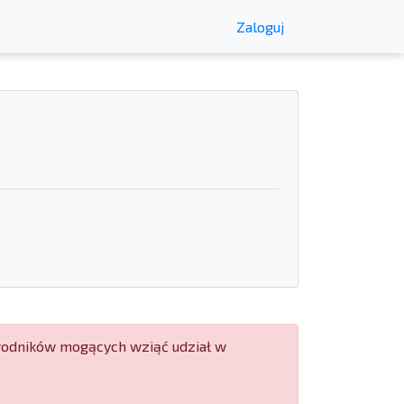
Zaloguj
wodników mogących wziąć udział w