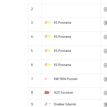
2
3
KS Posnania
4
KS Posnania
5
KS Posnania
6
KS Posnania
7
KW 1904 Poznań
8
AZS Szczecin
9
Drakkar Gdańsk
1