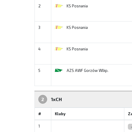
2
KS Posnania
3
KS Posnania
4
KS Posnania
5
AZS AWF Gorzów Wlkp.
2
1xCH
#
Kluby
Z
1