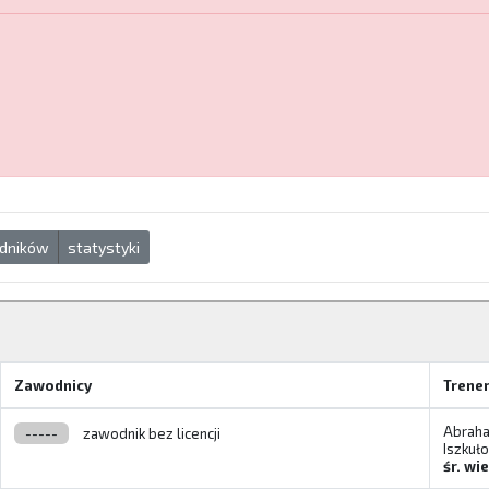
dników
statystyki
Zawodnicy
Trene
Abraha
-----
zawodnik bez licencji
Iszkuło
śr. wi