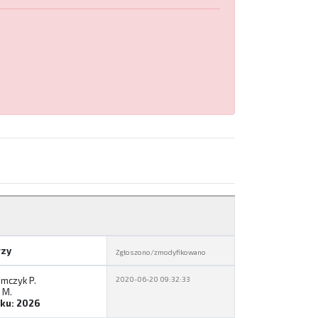
rzy
Zgłoszono/zmodyfikowano
mczyk P.
2020-06-20 09:32:33
 M.
eku: 2026