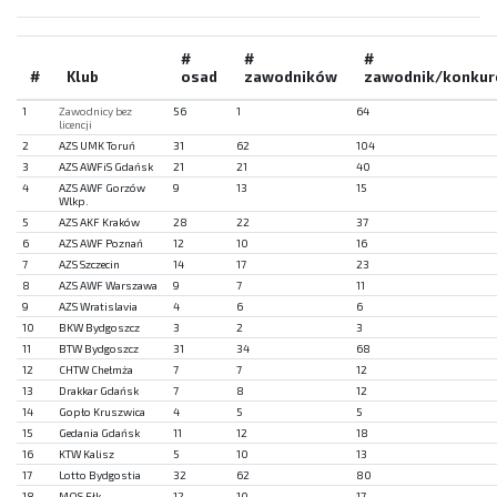
#
#
#
#
Klub
osad
zawodników
zawodnik/konkur
1
Zawodnicy bez
56
1
64
licencji
2
AZS UMK Toruń
31
62
104
3
AZS AWFiS Gdańsk
21
21
40
4
AZS AWF Gorzów
9
13
15
Wlkp.
5
AZS AKF Kraków
28
22
37
6
AZS AWF Poznań
12
10
16
7
AZS Szczecin
14
17
23
8
AZS AWF Warszawa
9
7
11
9
AZS Wratislavia
4
6
6
10
BKW Bydgoszcz
3
2
3
11
BTW Bydgoszcz
31
34
68
12
CHTW Chełmża
7
7
12
13
Drakkar Gdańsk
7
8
12
14
Gopło Kruszwica
4
5
5
15
Gedania Gdańsk
11
12
18
16
KTW Kalisz
5
10
13
17
Lotto Bydgostia
32
62
80
18
MOS Ełk
12
10
17