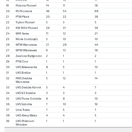
19
Polonia Poznań
14
11
18
20
KS Posnania
49
54
98
21
PTW Płock
20
22
39
22
Tryton Poznań
5
3
5
23
KW 1904 Poznań
26
31
59
24
WIR Iława
11
12
21
25
Wisła Grudziądz
5
10
10
26
WTW Warszawa
21
28
44
27
WTW Włocławek
9
13
18
28
Zawisza Bydgoszcz
2
1
2
29
PTW Żnin
1
1
1
30
UKS Bekawianka
8
5
10
31
UKS Brdów
1
1
1
32
MKS Dwójka
5
12
14
Warszawa
33
UKS Dwójka Kórnik
5
4
7
34
UKS 93 Kraków
3
3
3
35
UKS Puma Ostróda
6
8
10
36
UKS Szóstka
7
10
19
37
Unia Tczew
7
5
7
38
UKS Ateny Wałcz
4
4
5
39
UKS Milenium
1
1
1
Wrocław