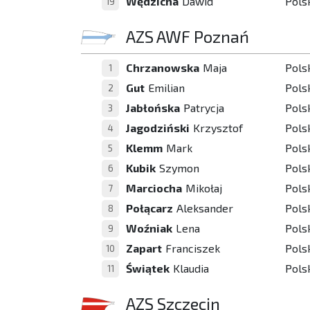
Wędzicha
Dawid
Pols
19
AZS AWF Poznań
Chrzanowska
Maja
Pols
1
Gut
Emilian
Pols
2
Jabłońska
Patrycja
Pols
3
Jagodziński
Krzysztof
Pols
4
Klemm
Mark
Pols
5
Kubik
Szymon
Pols
6
Marciocha
Mikołaj
Pols
7
Połącarz
Aleksander
Pols
8
Woźniak
Lena
Pols
9
Zapart
Franciszek
Pols
10
Świątek
Klaudia
Pols
11
AZS Szczecin