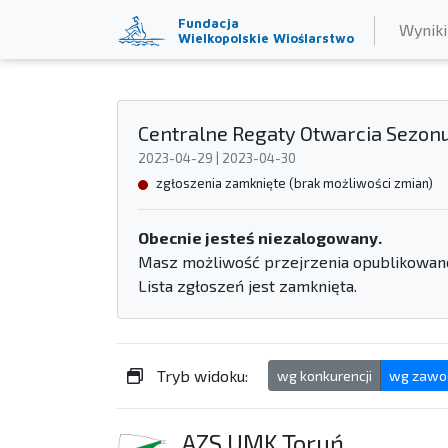
Fundacja
Wyniki
Wielkopolskie Wioślarstwo
Centralne Regaty Otwarcia Sezonu
2023-04-29 | 2023-04-30
zgłoszenia zamknięte (brak możliwości zmian)
Obecnie jesteś niezalogowany.
Masz możliwość przejrzenia opublikowanej
Lista zgłoszeń jest zamknięta.
Tryb widoku:
wg konkurencji
wg zawo
AZS UMK Toruń