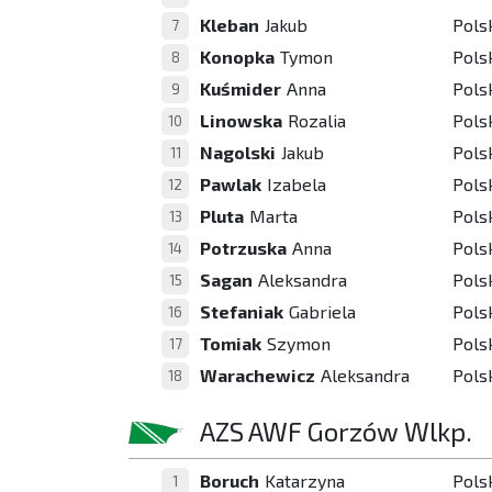
Kleban
Jakub
Pols
7
Konopka
Tymon
Pols
8
Kuśmider
Anna
Pols
9
Linowska
Rozalia
Pols
10
Nagolski
Jakub
Pols
11
Pawlak
Izabela
Pols
12
Pluta
Marta
Pols
13
Potrzuska
Anna
Pols
14
Sagan
Aleksandra
Pols
15
Stefaniak
Gabriela
Pols
16
Tomiak
Szymon
Pols
17
Warachewicz
Aleksandra
Pols
18
AZS AWF Gorzów Wlkp.
Boruch
Katarzyna
Pols
1