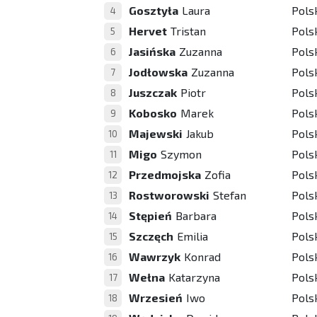
Gosztyła
Laura
Pols
4
Hervet
Tristan
Pols
5
Jasińska
Zuzanna
Pols
6
Jodłowska
Zuzanna
Pols
7
Juszczak
Piotr
Pols
8
Kobosko
Marek
Pols
9
Majewski
Jakub
Pols
10
Migo
Szymon
Pols
11
Przedmojska
Zofia
Pols
12
Rostworowski
Stefan
Pols
13
Stępień
Barbara
Pols
14
Szczęch
Emilia
Pols
15
Wawrzyk
Konrad
Pols
16
Wełna
Katarzyna
Pols
17
Wrzesień
Iwo
Pols
18