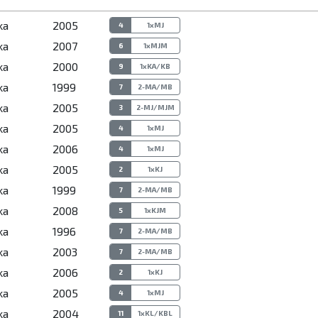
ka
2005
4
1xMJ
ka
2007
6
1xMJM
ka
2000
9
1xKA/KB
ka
1999
7
2-MA/MB
ka
2005
3
2-MJ/MJM
ka
2005
4
1xMJ
ka
2006
4
1xMJ
ka
2005
2
1xKJ
ka
1999
7
2-MA/MB
ka
2008
5
1xKJM
ka
1996
7
2-MA/MB
ka
2003
7
2-MA/MB
ka
2006
2
1xKJ
ka
2005
4
1xMJ
ka
2004
11
1xKL/KBL