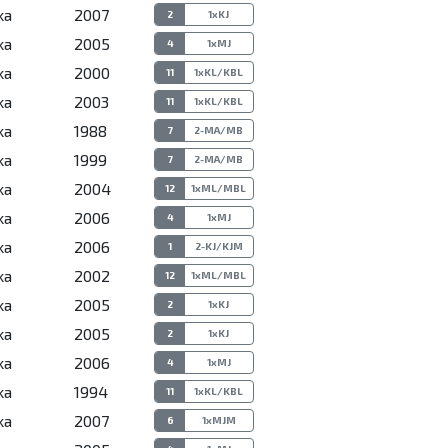
ka
2007
2
1xKJ
ka
2005
4
1xMJ
ka
2000
11
1xKL/KBL
ka
2003
11
1xKL/KBL
ka
1988
7
2-MA/MB
ka
1999
7
2-MA/MB
ka
2004
12
1xML/MBL
ka
2006
4
1xMJ
ka
2006
1
2-KJ/KJM
ka
2002
12
1xML/MBL
ka
2005
2
1xKJ
ka
2005
2
1xKJ
ka
2006
4
1xMJ
ka
1994
11
1xKL/KBL
ka
2007
6
1xMJM