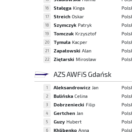
Stałęga
Kinga
Pols
16
Streich
Oskar
Pols
17
Szymczyk
Patryk
Pols
18
Tomczuk
Krzysztof
Pols
19
Tymuła
Kacper
Pols
20
Zapałowski
Alan
Pols
21
Ziętarski
Mirosław
Pols
22
AZS AWFiS Gdańsk
Aleksandrowicz
Jan
Pols
1
Bulińska
Celina
Pols
2
Dobrzeniecki
Filip
Pols
3
Gertchen
Jan
Pols
4
Guzy
Hubert
Pols
5
Khlibenko
Anna
Pols
6