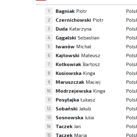
Bagniak
Piotr
Pols
1
Czernichowski
Piotr
Pols
2
Duda
Katarzyna
Pols
3
Gągalski
Sebastian
Pols
4
Iwanów
Michał
Pols
5
Kajtowski
Mateusz
Pols
6
Kotkowiak
Bartosz
Pols
7
Kusiowska
Kinga
Pols
8
Maruszczak
Maciej
Pols
9
Modrzejewska
Kinga
Pols
10
Posyłajka
Łukasz
Pols
11
Sobański
Jakub
Pols
12
Sosnowska
Julia
Pols
13
Taczek
Jan
Pols
14
Taczek
Maria
Pols
15