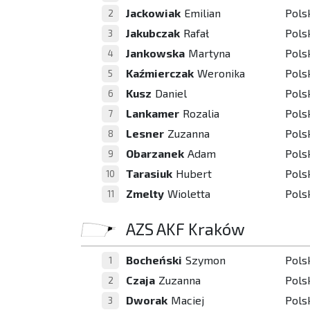
Jackowiak
Emilian
Pols
2
Jakubczak
Rafał
Pols
3
Jankowska
Martyna
Pols
4
Kaźmierczak
Weronika
Pols
5
Kusz
Daniel
Pols
6
Lankamer
Rozalia
Pols
7
Lesner
Zuzanna
Pols
8
Obarzanek
Adam
Pols
9
Tarasiuk
Hubert
Pols
10
Zmelty
Wioletta
Pols
11
AZS AKF Kraków
Bocheński
Szymon
Pols
1
Czaja
Zuzanna
Pols
2
Dworak
Maciej
Pols
3