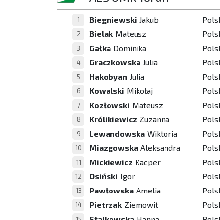
Biegniewski
Jakub
Pols
1
Bielak
Mateusz
Pols
2
Gałka
Dominika
Pols
3
Graczkowska
Julia
Pols
4
Hakobyan
Julia
Pols
5
Kowalski
Mikołaj
Pols
6
Kozłowski
Mateusz
Pols
7
Królikiewicz
Zuzanna
Pols
8
Lewandowska
Wiktoria
Pols
9
Miazgowska
Aleksandra
Pols
10
Mickiewicz
Kacper
Pols
11
Osiński
Igor
Pols
12
Pawłowska
Amelia
Pols
13
Pietrzak
Ziemowit
Pols
14
Stalkowska
Hanna
Pols
15