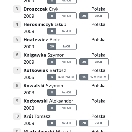
2009
8
4x-CH
Droszczak
Eryk
Polska
3
2009
8
4x-CH
20
2xCH
Herosimczyk
Jakub
Polska
4
2008
8
4x-CH
Hnatewicz
Piotr
Polska
5
2009
20
2xCH
Knigawka
Szymon
Polska
6
2009
8
4x-CH
20
2xCH
Kotkowiak
Bartosz
Polska
7
2006
4
4-MJ/MJM
14
1xMJ/MJM
Kowalski
Szymon
Polska
8
2008
8
4x-CH
Kozłowski
Aleksander
Polska
9
2008
8
4x-CH
Król
Tomasz
Polska
10
2009
8
4x-CH
20
2xCH
Machałowski
Marcel
Polska
11