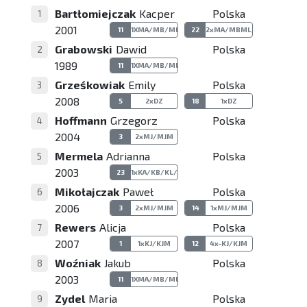
Bartłomiejczak
Kacper
Polska
1
2001
11
1XMA/MB/ML/MBL
22
2xMA/MBML/MBL
Grabowski
Dawid
Polska
2
1989
11
1XMA/MB/ML/MBL
Grześkowiak
Emily
Polska
3
2008
5
2xDZ
18
1xDZ
Hoffmann
Grzegorz
Polska
4
2004
3
2xMJ/MJM
Mermela
Adrianna
Polska
5
2003
23
1xKA/KB/KL/KBL
Mikołajczak
Paweł
Polska
6
2006
3
2xMJ/MJM
14
1xMJ/MJM
Rewers
Alicja
Polska
7
2007
1
1xKJ/KJM
12
4x-KJ/KJM
Woźniak
Jakub
Polska
8
2003
11
1XMA/MB/ML/MBL
Zydel
Maria
Polska
9