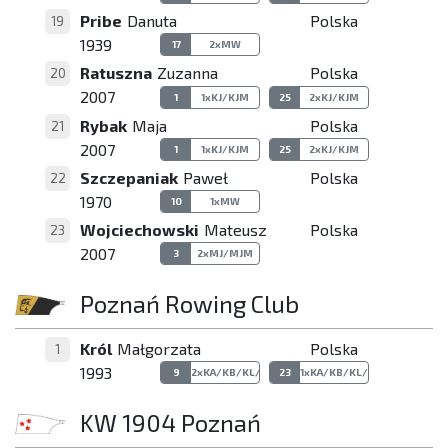
Pribe
Danuta
Polska
19
1939
17
2xMW
Ratuszna
Zuzanna
Polska
20
2007
1
1xKJ/KJM
25
2xKJ/KJM
Rybak
Maja
Polska
21
2007
1
1xKJ/KJM
25
2xKJ/KJM
Szczepaniak
Paweł
Polska
22
1970
10
1xMW
Wojciechowski
Mateusz
Polska
23
2007
3
2xMJ/MJM
Poznań Rowing Club
Król
Małgorzata
Polska
1
1993
9
2xKA/KB/KL/KBL
23
1xKA/KB/KL/KBL
KW 1904 Poznań