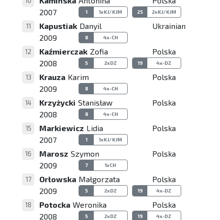
Kamińska
Antonina
Polska
10
2007
1
1xKJ/KJM
25
2xKJ/KJM
Kapustiak
Danyil
Ukrainian
11
2009
8
4x-CH
Kaźmierczak
Zofia
Polska
12
2008
5
2xDZ
19
4x-DZ
Krauza
Karim
Polska
13
2009
8
4x-CH
Krzyżycki
Stanisław
Polska
14
2008
8
4x-CH
Markiewicz
Lidia
Polska
15
2007
1
1xKJ/KJM
Marosz
Szymon
Polska
16
2009
7
1xCH
Orłowska
Małgorzata
Polska
17
2009
5
2xDZ
19
4x-DZ
Potocka
Weronika
Polska
18
2008
5
2xDZ
19
4x-DZ