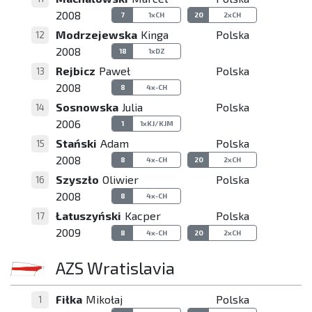
2008
7
1xCH
20
2xCH
Modrzejewska
Kinga
Polska
12
2008
18
1xDZ
Rejbicz
Paweł
Polska
13
2008
8
4x-CH
Sosnowska
Julia
Polska
14
2006
1
1xKJ/KJM
Stański
Adam
Polska
15
2008
8
4x-CH
20
2xCH
Szyszło
Oliwier
Polska
16
2008
8
4x-CH
Łatuszyński
Kacper
Polska
17
2009
8
4x-CH
20
2xCH
AZS Wratislavia
Fiłka
Mikołaj
Polska
1