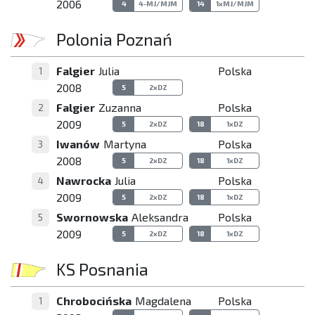
2006
4
4-MJ/MJM
14
1xMJ/MJM
Polonia Poznań
Falgier
Julia
Polska
1
2008
5
2xDZ
Falgier
Zuzanna
Polska
2
2009
5
2xDZ
18
1xDZ
Iwanów
Martyna
Polska
3
2008
5
2xDZ
18
1xDZ
Nawrocka
Julia
Polska
4
2009
5
2xDZ
18
1xDZ
Swornowska
Aleksandra
Polska
5
2009
5
2xDZ
18
1xDZ
KS Posnania
Chrobocińska
Magdalena
Polska
1