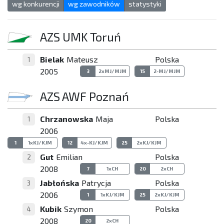
wg konkurencji
wg zawodników
statystyki
AZS UMK Toruń
Bielak
Mateusz
Polska
1
2005
3
2xMJ/MJM
15
2-MJ/MJM
AZS AWF Poznań
Chrzanowska
Maja
Polska
1
2006
1
1xKJ/KJM
12
4x-KJ/KJM
25
2xKJ/KJM
Gut
Emilian
Polska
2
2008
7
1xCH
20
2xCH
Jabłońska
Patrycja
Polska
3
2006
1
1xKJ/KJM
25
2xKJ/KJM
Kubik
Szymon
Polska
4
2008
20
2xCH