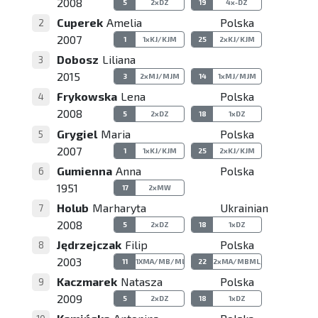
2008
5
2xDZ
19
4x-DZ
Cuperek
Amelia
Polska
2
2007
1
1xKJ/KJM
25
2xKJ/KJM
Dobosz
Liliana
3
2015
3
2xMJ/MJM
14
1xMJ/MJM
Frykowska
Lena
Polska
4
2008
5
2xDZ
18
1xDZ
Grygiel
Maria
Polska
5
2007
1
1xKJ/KJM
25
2xKJ/KJM
Gumienna
Anna
Polska
6
1951
17
2xMW
Holub
Marharyta
Ukrainian
7
2008
5
2xDZ
18
1xDZ
Jędrzejczak
Filip
Polska
8
2003
11
1XMA/MB/ML/MBL
22
2xMA/MBML/MBL
Kaczmarek
Natasza
Polska
9
2009
5
2xDZ
18
1xDZ