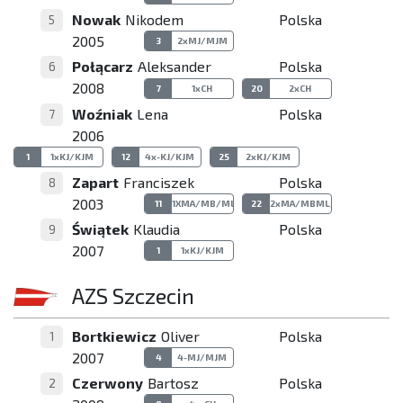
Nowak
Nikodem
Polska
5
2005
3
2xMJ/MJM
Połącarz
Aleksander
Polska
6
2008
7
1xCH
20
2xCH
Woźniak
Lena
Polska
7
2006
1
1xKJ/KJM
12
4x-KJ/KJM
25
2xKJ/KJM
Zapart
Franciszek
Polska
8
2003
11
1XMA/MB/ML/MBL
22
2xMA/MBML/MBL
Świątek
Klaudia
Polska
9
2007
1
1xKJ/KJM
AZS Szczecin
Bortkiewicz
Oliver
Polska
1
2007
4
4-MJ/MJM
Czerwony
Bartosz
Polska
2