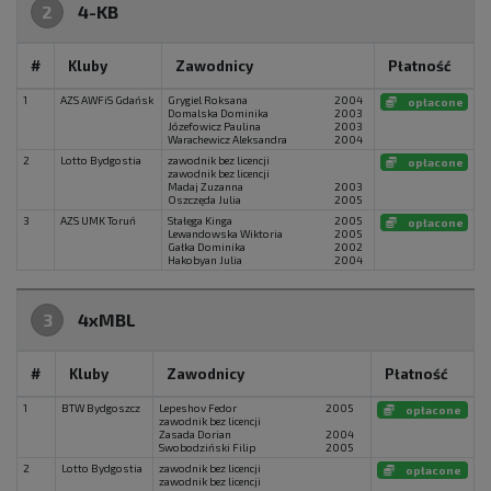
2
4-KB
#
Kluby
Zawodnicy
Płatność
1
AZS AWFiS Gdańsk
Grygiel Roksana
2004
opłacone
Domalska Dominika
2003
Józefowicz Paulina
2003
Warachewicz Aleksandra
2004
2
Lotto Bydgostia
zawodnik bez licencji
opłacone
zawodnik bez licencji
Madaj Zuzanna
2003
Oszczęda Julia
2005
3
AZS UMK Toruń
Stałęga Kinga
2005
opłacone
Lewandowska Wiktoria
2005
Gałka Dominika
2002
Hakobyan Julia
2004
3
4xMBL
#
Kluby
Zawodnicy
Płatność
1
BTW Bydgoszcz
Lepeshov Fedor
2005
opłacone
zawodnik bez licencji
Zasada Dorian
2004
Swobodziński Filip
2005
2
Lotto Bydgostia
zawodnik bez licencji
opłacone
zawodnik bez licencji