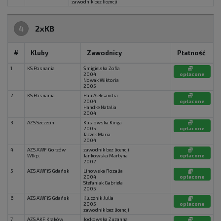
zawodnik bez licencji
4
2xKB
#
Kluby
Zawodnicy
Płatność
1
KS Posnania
Śmigielska Zofia
2004
opłacone
Nowak Wiktoria
2005
2
KS Posnania
Hau Aleksandra
2004
opłacone
Handke Natalia
2004
3
AZS Szczecin
Kusiowska Kinga
2005
opłacone
Taczek Maria
2004
4
AZS AWF Gorzów
zawodnik bez licencji
Wlkp.
Jankowska Martyna
opłacone
2002
5
AZS AWFiS Gdańsk
Linowska Rozalia
2004
opłacone
Stefaniak Gabriela
2005
6
AZS AWFiS Gdańsk
Klucznik Julia
2005
opłacone
zawodnik bez licencji
7
AZS AKF Kraków
Jodłowska Zuzanna