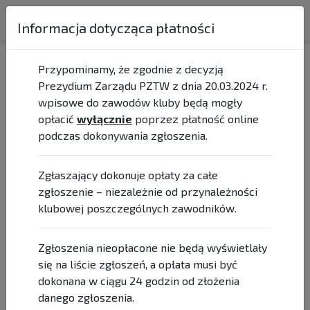
Fundacja
Informacja dotycząca płatności
Wielkopolskie Wioślarstwo
Przypominamy, że zgodnie z decyzją
Prezydium Zarządu PZTW z dnia 20.03.2024 r.
ENEA Młodzieżowe Mistrzostwa Polski /
wpisowe do zawodów kluby będą mogły
MP Młodzików
opłacić
wyłącznie
poprzez płatność online
2024-07-19 | 2024-07-21
podczas dokonywania zgłoszenia.
zgłoszenia zamknięte (brak możliwości zmian)
Zgłaszający dokonuje opłaty za całe
Obecnie jesteś niezalogowany.
zgłoszenie – niezależnie od przynależności
Masz możliwość przejrzenia opublikowanej listy
klubowej poszczególnych zawodników.
zgłoszeń.
Lista zgłoszeń jest zamknięta.
Zgłoszenia nieopłacone nie będą wyświetlały
się na liście zgłoszeń, a opłata musi być
dokonana w ciągu 24 godzin od złożenia
danego zgłoszenia.
REGULAMIN ZAWODÓW