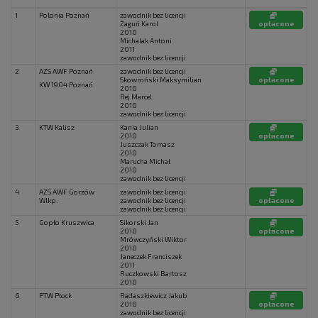
1
Polonia Poznań
zawodnik bez licencji
Żaguń Karol
opłacone
2010
Michalak Antoni
2011
zawodnik bez licencji
2
AZS AWF Poznań
zawodnik bez licencji
Skowroński Maksymilian
opłacone
KW 1904 Poznań
2010
Rej Marcel
2010
zawodnik bez licencji
3
KTW Kalisz
Kania Julian
2010
opłacone
Juszczak Tomasz
2010
Marucha Michał
2010
zawodnik bez licencji
4
AZS AWF Gorzów
zawodnik bez licencji
Wlkp.
zawodnik bez licencji
opłacone
zawodnik bez licencji
5
Gopło Kruszwica
Sikorski Jan
2010
opłacone
Mrówczyński Wiktor
2010
Janeczek Franciszek
2011
Ruczkowski Bartosz
2010
6
PTW Płock
Radaszkiewicz Jakub
2010
opłacone
zawodnik bez licencji