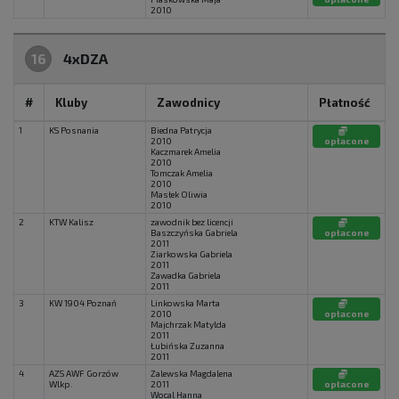
2010
16
4xDZA
#
Kluby
Zawodnicy
Płatność
1
KS Posnania
Biedna Patrycja
2010
opłacone
Kaczmarek Amelia
2010
Tomczak Amelia
2010
Masłek Oliwia
2010
2
KTW Kalisz
zawodnik bez licencji
Baszczyńska Gabriela
opłacone
2011
Ziarkowska Gabriela
2011
Zawadka Gabriela
2011
3
KW 1904 Poznań
Linkowska Marta
2010
opłacone
Majchrzak Matylda
2011
Łubińska Zuzanna
2011
4
AZS AWF Gorzów
Zalewska Magdalena
Wlkp.
2011
opłacone
Wocal Hanna