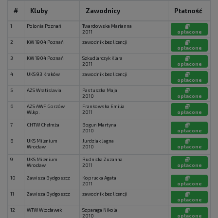
#
Kluby
Zawodnicy
Płatność
1
Polonia Poznań
Twardowska Marianna
2011
opłacone
2
KW 1904 Poznań
zawodnik bez licencji
opłacone
3
KW 1904 Poznań
Szkudlarczyk Klara
2011
opłacone
4
UKS 93 Kraków
zawodnik bez licencji
opłacone
5
AZS Wratislavia
Pastuszka Maja
2010
opłacone
6
AZS AWF Gorzów
Frankowska Emilia
Wlkp.
2011
opłacone
7
CHTW Chełmża
Bogun Martyna
2010
opłacone
8
UKS Milenium
Jurdziak Jagna
Wrocław
2010
opłacone
9
UKS Milenium
Rudnicka Zuzanna
Wrocław
2011
opłacone
10
Zawisza Bydgoszcz
Koprucka Agata
2011
opłacone
11
Zawisza Bydgoszcz
zawodnik bez licencji
opłacone
12
WTW Włocławek
Szparaga Nikola
2010
opłacone