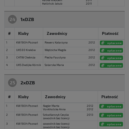
Haska Nikodem
2011
Hatliński Jakub
2011
24
1xDZB
#
Kluby
Zawodnicy
Płatność
1
KW 1904 Poznań
Rewers Katarzyna
2012
opłacone
2
UKS 93 Kraków
Wędzicha Magda
2012
opłacone
3
CHTW Chełmża
Piecha Faustyna
2012
opłacone
4
UKS Dwójka Kórnik
Solarska Maria
2012
opłacone
25
2xDZB
#
Kluby
Zawodnicy
Płatność
1
KW 1904 Poznań
Nagler Marta
2012
opłacone
Vonkholska Anna
2012
2
KW 1904 Poznań
Szkudlarczyk Cecylia
2013
opłacone
zawodnik bez licencji
3
KW 1904 Poznań
zawodnik bez licencji
opłacone
zawodnik bez licencji