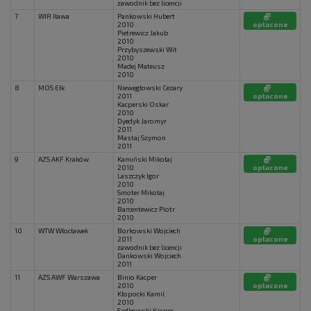
zawodnik bez licencji
7
WIR Iława
Pankowski Hubert
2010
opłacone
Pietrewicz Jakub
2010
Przybyszewski Wit
2010
Madej Mateusz
2010
8
MOS Ełk
Niewęgłowski Cezary
2011
opłacone
Kacperski Oskar
2010
Dyedyk Jaromyr
2011
Mastaj Szymon
2011
9
AZS AKF Kraków
Kamiński Mikołaj
2010
opłacone
Laszczyk Igor
2010
Smoter Mikołaj
2010
Barcentewicz Piotr
2010
10
WTW Włocławek
Borkowski Wojciech
2011
opłacone
zawodnik bez licencji
Dankowski Wojciech
2011
11
AZS AWF Warszawa
Binio Kacper
2010
opłacone
Kłopocki Kamil
2010
Sadkowski Kacper