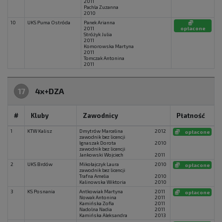
2011
Pachla Zuzanna
2010
10
UKS Puma Ostróda
Panek Arianna
2011
opłacone
Stróżyk Julia
2011
Komorowska Martyna
2011
Tomczak Antonina
2011
17
4x+DZA
#
Kluby
Zawodnicy
Płatność
1
KTW Kalisz
Dmytrów Marcelina
2012
opłacone
zawodnik bez licencji
Ignaszak Dorota
2010
zawodnik bez licencji
Jankowski Wojciech
2011
2
UKS Brdów
Mikołajczyk Laura
2010
opłacone
zawodnik bez licencji
Trafna Amelia
2010
Kalinowska Wiktoria
2010
3
KS Posnania
Antkowiak Martyna
2011
opłacone
Nowak Antonina
2011
Kamińska Zofia
2011
Nadolna Nadia
2011
Kamińska Aleksandra
2013