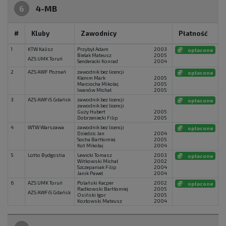
6
4-MB
#
Kluby
Zawodnicy
Płatność
1
KTW Kalisz
Przybył Adam
2003
opłacone
Bielak Mateusz
2005
AZS UMK Toruń
Senderacki Konrad
2004
2
AZS AWF Poznań
zawodnik bez licencji
opłacone
Klemm Mark
2005
Marciocha Mikołaj
2005
Iwanów Michał
2005
3
AZS AWFiS Gdańsk
zawodnik bez licencji
opłacone
zawodnik bez licencji
Guzy Hubert
2005
Dobrzeniecki Filip
2005
4
WTW Warszawa
zawodnik bez licencji
opłacone
Dziedzic Jan
2004
Socha Bartłomiej
2005
Kot Mikołaj
2004
5
Lotto Bydgostia
Lewicki Tomasz
2003
opłacone
Witkowski Michał
2002
Szczepaniak Filip
2004
Janik Paweł
2004
6
AZS UMK Toruń
Polański Kacper
2002
opłacone
Radkowski Bartłomiej
2005
AZS AWFiS Gdańsk
Osiński Igor
2005
Kozłowski Mateusz
2004