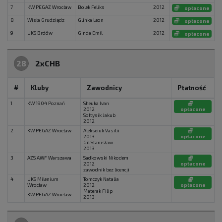
7
KW PEGAZ Wrocław
Bolek Feliks
2012
opłacone
8
Wisła Grudziądz
Glinka Leon
2012
opłacone
9
UKS Brdów
Ginda Emil
2012
opłacone
28
2xCHB
#
Kluby
Zawodnicy
Płatność
1
KW 1904 Poznań
Sheuka Ivan
2012
opłacone
Sołtysik Jakub
2012
2
KW PEGAZ Wrocław
Alekseiuk Vasilii
2013
opłacone
Gil Stanisław
2013
3
AZS AWF Warszawa
Sadkowski Nikodem
2012
opłacone
zawodnik bez licencji
4
UKS Milenium
Tomczyk Natalia
Wrocław
2012
opłacone
Materak Filip
KW PEGAZ Wrocław
2013