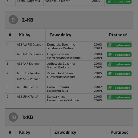
7
Lotto Bydgostia
Weichhaus Martin
2005
opłacone
9
2-KB
#
Kluby
Zawodnicy
Płatność
1
AZS AWFiS Gdańsk
Domalska Dominika
2003
opłacone
Józefowicz Paulina
2003
2
AZS AWFiS Gdańsk
Grygiel Roksana
2004
opłacone
Warachewicz Aleksandra
2004
3
AZS AKF Kraków
Jodłowska Zuzanna
2003
opłacone
Stępień Barbara
2005
4
Lotto Bydgostia
Zawadzka Wiktoria
2005
opłacone
Ludwiczak Weronika
2002
KW 1904 Poznań
5
AZS UMK Toruń
Gałka Dominika
2002
opłacone
Hakobyan Julia
2004
6
AZS UMK Toruń
Stałęga Kinga
2005
opłacone
Lewandowska Wiktoria
2005
10
1xKB
#
Kluby
Zawodnicy
Płatność