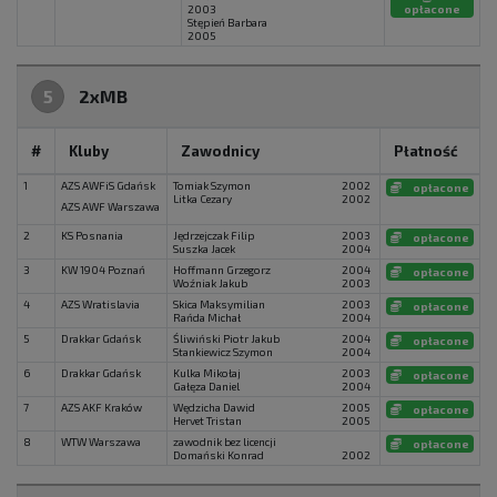
2003
opłacone
Stępień Barbara
2005
5
2xMB
#
Kluby
Zawodnicy
Płatność
1
AZS AWFiS Gdańsk
Tomiak Szymon
2002
opłacone
Litka Cezary
2002
AZS AWF Warszawa
2
KS Posnania
Jędrzejczak Filip
2003
opłacone
Suszka Jacek
2004
3
KW 1904 Poznań
Hoffmann Grzegorz
2004
opłacone
Woźniak Jakub
2003
4
AZS Wratislavia
Skica Maksymilian
2003
opłacone
Rańda Michał
2004
5
Drakkar Gdańsk
Śliwiński Piotr Jakub
2004
opłacone
Stankiewicz Szymon
2004
6
Drakkar Gdańsk
Kulka Mikołaj
2003
opłacone
Gałęza Daniel
2004
7
AZS AKF Kraków
Wędzicha Dawid
2005
opłacone
Hervet Tristan
2005
8
WTW Warszawa
zawodnik bez licencji
opłacone
Domański Konrad
2002