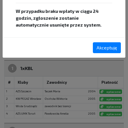
W przypadku braku wpłaty w ciągu 24
PROGRAM GODZINOWY
godzin, zgłoszenie zostanie
automatycznie usunięte przez system.
Tryb widoku:
wg konkurencji
wg zawodników
statystyki
Akceptuję
1
1xKBL
#
Kluby
Zawodnicy
Płatność
1
AZS Szczecin
Taczek Maria
2004
opłacone
2
KW PEGAZ Wrocław
Osińska Wiktoria
2005
opłacone
3
Wisła Grudziądz
zawodnik bez licencji
opłacone
4
AZS UMK Toruń
Pawłowska Amelia
2005
opłacone