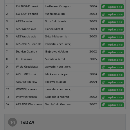
1
KW 1904 Poznań
Hoffmann Grzegorz
2004
opłacone
2
KW 1904 Poznań
Woźniak Jakub
2003
opłacone
3
AZS Szczecin
Sobański Jakub
2003
opłacone
4
AZS Wratislavia
Rańda Michał
2004
opłacone
5
AZS Wratislavia
Skica Maksymilian
2003
opłacone
6
AZS AWFiS Gdańsk
zawodnik bez licencji
opłacone
7
Drakkar Gdańsk
Bujnowski Adam
2002
opłacone
8
KS Posnania
Sieradzki Kamil
2005
opłacone
9
Wisła Grudziądz
zawodnik bez licencji
opłacone
10
AZS UMK Toruń
Mickiewicz Kacper
2004
opłacone
11
AZS AKF Kraków
Majewski Jakub
2004
opłacone
12
WTW Włocławek
zawodnik bez licencji
opłacone
13
WTW Warszawa
Domański Konrad
2002
opłacone
14
AZS AWF Warszawa
Skarżyński Gustaw
2002
opłacone
14
1xDZA