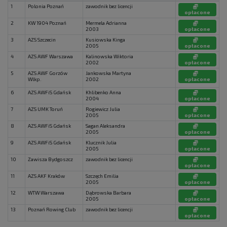
1
Polonia Poznań
zawodnik bez licencji
opłacone
2
KW 1904 Poznań
Mermela Adrianna
2003
opłacone
3
AZS Szczecin
Kusiowska Kinga
2005
opłacone
4
AZS AWF Warszawa
Kalinowska Wiktoria
2002
opłacone
5
AZS AWF Gorzów
Jankowska Martyna
Wlkp.
2002
opłacone
6
AZS AWFiS Gdańsk
Khlibenko Anna
2004
opłacone
7
AZS UMK Toruń
Rogiewicz Julia
2005
opłacone
8
AZS AWFiS Gdańsk
Sagan Aleksandra
2005
opłacone
9
AZS AWFiS Gdańsk
Klucznik Julia
2005
opłacone
10
Zawisza Bydgoszcz
zawodnik bez licencji
opłacone
11
AZS AKF Kraków
Szczęch Emilia
2005
opłacone
12
WTW Warszawa
Dąbrowska Barbara
2005
opłacone
13
Poznań Rowing Club
zawodnik bez licencji
opłacone