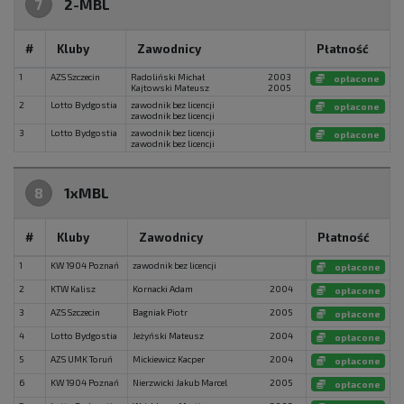
7
2-MBL
#
Kluby
Zawodnicy
Płatność
1
AZS Szczecin
Radoliński Michał
2003
opłacone
Kajtowski Mateusz
2005
2
Lotto Bydgostia
zawodnik bez licencji
opłacone
zawodnik bez licencji
3
Lotto Bydgostia
zawodnik bez licencji
opłacone
zawodnik bez licencji
8
1xMBL
#
Kluby
Zawodnicy
Płatność
1
KW 1904 Poznań
zawodnik bez licencji
opłacone
2
KTW Kalisz
Kornacki Adam
2004
opłacone
3
AZS Szczecin
Bagniak Piotr
2005
opłacone
4
Lotto Bydgostia
Jeżyński Mateusz
2004
opłacone
5
AZS UMK Toruń
Mickiewicz Kacper
2004
opłacone
6
KW 1904 Poznań
Nierzwicki Jakub Marcel
2005
opłacone