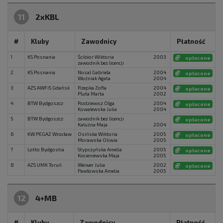
11
2xKBL
#
Kluby
Zawodnicy
Płatność
1
KS Posnania
Ścibior Wiktoria
2003
opłacone
zawodnik bez licencji
2
KS Posnania
Nosal Gabriela
2004
opłacone
Woźniak Agata
2004
3
AZS AWFiS Gdańsk
Rzepka Zofia
2004
opłacone
Pluta Marta
2002
4
BTW Bydgoszcz
Rodziewicz Olga
2004
opłacone
Kowalewska Julia
2004
5
BTW Bydgoszcz
zawodnik bez licencji
opłacone
Kałużna Maja
2004
6
KW PEGAZ Wrocław
Osińska Wiktoria
2005
opłacone
Morawska Oliwia
2005
7
Lotto Bydgostia
Stypczyńska Amelia
2005
opłacone
Kocieniewska Maja
2005
8
AZS UMK Toruń
Weiwer Julia
2002
opłacone
Pawłowska Amelia
2005
12
4+MB
#
Kluby
Zawodnicy
Płatność