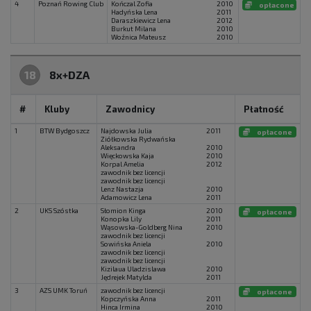
4
Poznań Rowing Club
Kończal Zofia
2010
opłacone
Hadyńska Lena
2011
Daraszkiewicz Lena
2012
Burkut Milana
2010
Woźnica Mateusz
2010
18
8x+DZA
#
Kluby
Zawodnicy
Płatność
1
BTW Bydgoszcz
Najdowska Julia
2011
opłacone
Ziółkowska Rydwańska
Aleksandra
2010
Więckowska Kaja
2010
Korpal Amelia
2012
zawodnik bez licencji
zawodnik bez licencji
Lenz Nastazja
2010
Adamowicz Lena
2011
2
UKS Szóstka
Słomion Kinga
2010
opłacone
Konopka Lily
2011
Wąsowska-Goldberg Nina
2010
zawodnik bez licencji
Sowińska Aniela
2010
zawodnik bez licencji
zawodnik bez licencji
Kizilaua Uladzislawa
2010
Jędrejek Matylda
2011
3
AZS UMK Toruń
zawodnik bez licencji
opłacone
Kopczyńska Anna
2011
Hinca Irmina
2010