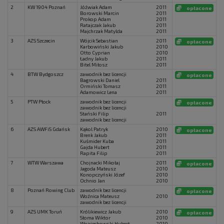
2
KW 1904 Poznań
Jóźwiak Adam
2011
opłacone
Borowski Marcin
2011
Prokop Adam
2011
Ratajczak Jakub
2011
Majchrzak Matylda
2011
3
AZS Szczecin
Wójcik Sebastian
2011
opłacone
Karbowiński Jakub
2010
Otto Cyprian
2010
Ładny Jakub
2011
Bitel Miłosz
2011
4
BTW Bydgoszcz
zawodnik bez licencji
opłacone
Bagrowski Daniel
2011
Ormiński Tomasz
2011
Adamowicz Lena
2011
5
PTW Płock
zawodnik bez licencji
opłacone
zawodnik bez licencji
Stański Filip
2011
zawodnik bez licencji
6
AZS AWFiS Gdańsk
Kąkol Patryk
2010
opłacone
Brenk Jakub
2011
Kuśmider Kuba
2011
Gajda Hubert
2011
Rapita Filip
2011
7
WTW Warszawa
Chojnacki Mikołaj
2011
opłacone
Jagoda Mateusz
2010
Konopczyński Józef
2010
Ochnio Jan
2010
8
Poznań Rowing Club
zawodnik bez licencji
opłacone
Woźnica Mateusz
2010
zawodnik bez licencji
9
AZS UMK Toruń
Królikiewicz Jakub
2010
opłacone
Słoma Wiktor
2010
Wojciechowski Hubert
2010