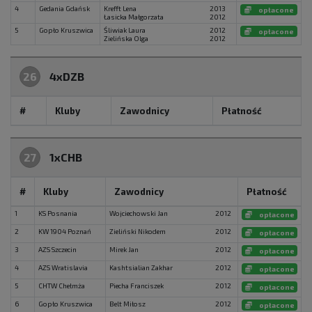
4
Gedania Gdańsk
Krefft Lena
2013
opłacone
Łasicka Małgorzata
2012
5
Gopło Kruszwica
Śliwiak Laura
2012
opłacone
Zielińska Olga
2012
26
4xDZB
#
Kluby
Zawodnicy
Płatność
27
1xCHB
#
Kluby
Zawodnicy
Płatność
1
KS Posnania
Wojciechowski Jan
2012
opłacone
2
KW 1904 Poznań
Zieliński Nikodem
2012
opłacone
3
AZS Szczecin
Mirek Jan
2012
opłacone
4
AZS Wratislavia
Kashtsialian Zakhar
2012
opłacone
5
CHTW Chełmża
Piecha Franciszek
2012
opłacone
6
Gopło Kruszwica
Belt Miłosz
2012
opłacone