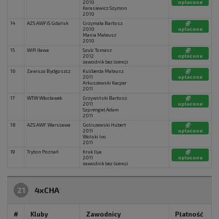
2010
opłacone
Karasiewicz Szymon
2010
14
AZS AWFiS Gdańsk
Grzymała Bartosz
2010
opłacone
Mania Mateusz
2010
15
WIR Iława
Szulc Tomasz
2012
opłacone
zawodnik bez licencji
16
Zawisza Bydgoszcz
Kuliberda Mateusz
2011
opłacone
Arkuszewski Kacper
2011
17
WTW Włocławek
Grzywiński Bartosz
2011
opłacone
Szprengiel Adam
2011
18
AZS AWF Warszawa
Goliszewski Hubert
2011
opłacone
Wolski Ivo
2011
19
Tryton Poznań
Kruk Ilya
2011
opłacone
zawodnik bez licencji
21
4xCHA
#
Kluby
Zawodnicy
Płatność