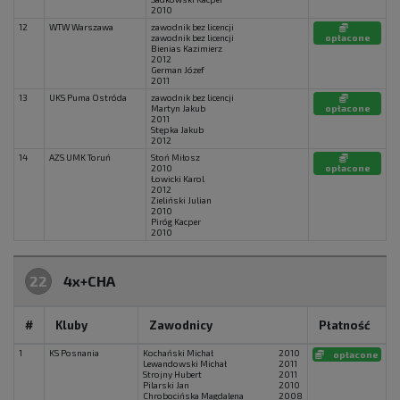
2010
12
WTW Warszawa
zawodnik bez licencji
zawodnik bez licencji
opłacone
Bienias Kazimierz
2012
German Józef
2011
13
UKS Puma Ostróda
zawodnik bez licencji
Martyn Jakub
opłacone
2011
Stępka Jakub
2012
14
AZS UMK Toruń
Stoń Miłosz
2010
opłacone
Łowicki Karol
2012
Zieliński Julian
2010
Piróg Kacper
2010
22
4x+CHA
#
Kluby
Zawodnicy
Płatność
1
KS Posnania
Kochański Michał
2010
opłacone
Lewandowski Michał
2011
Strojny Hubert
2011
Pilarski Jan
2010
Chrobocińska Magdalena
2008