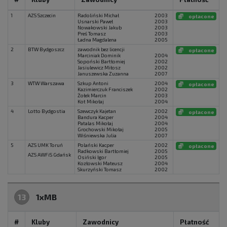
1
AZS Szczecin
Radoliński Michał
2003
opłacone
Usnarski Paweł
2003
Nowakowski Jakub
2003
Preś Tomasz
2003
Ładna Magdalena
2005
2
BTW Bydgoszcz
zawodnik bez licencji
opłacone
Marciniak Dominik
2004
Sopoński Bartłomiej
2002
Jasiulewicz Miłosz
2002
Januszewska Zuzanna
2007
3
WTW Warszawa
Szkup Antoni
2004
opłacone
Kazimierczuk Franciszek
2002
Żołek Marcin
2003
Kot Mikołaj
2004
4
Lotto Bydgostia
Szewczyk Kajetan
2002
opłacone
Bandura Kacper
2004
Patalas Mikołaj
2004
Grochowski Mikołaj
2005
Wiśniewska Julia
2007
5
AZS UMK Toruń
Polański Kacper
2002
opłacone
Radkowski Bartłomiej
2005
AZS AWFiS Gdańsk
Osiński Igor
2005
Kozłowski Mateusz
2004
Skurzyński Tomasz
2002
13
1xMB
#
Kluby
Zawodnicy
Płatność