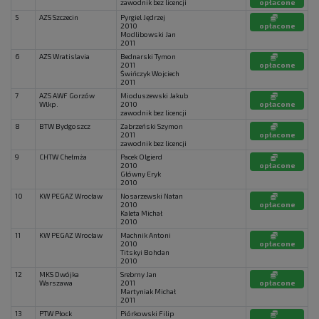
zawodnik bez licencji
opłacone
5
AZS Szczecin
Pyrgiel Jędrzej
2010
opłacone
Modlibowski Jan
2011
6
AZS Wratislavia
Bednarski Tymon
2011
opłacone
Świńczyk Wojciech
2011
7
AZS AWF Gorzów
Mioduszewski Jakub
Wlkp.
2010
opłacone
zawodnik bez licencji
8
BTW Bydgoszcz
Zabrzeński Szymon
2011
opłacone
zawodnik bez licencji
9
CHTW Chełmża
Pacek Olgierd
2010
opłacone
Główny Eryk
2010
10
KW PEGAZ Wrocław
Nosarzewski Natan
2010
opłacone
Kaleta Michał
2010
11
KW PEGAZ Wrocław
Machnik Antoni
2010
opłacone
Titskyi Bohdan
2010
12
MKS Dwójka
Srebrny Jan
Warszawa
2011
opłacone
Martyniak Michał
2011
13
PTW Płock
Piórkowski Filip