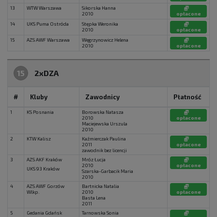
13
WTW Warszawa
Sikorska Hanna
2010
opłacone
14
UKS Puma Ostróda
Stępka Weronika
2010
opłacone
15
AZS AWF Warszawa
Węgrzynowicz Helena
2010
opłacone
15
2xDZA
#
Kluby
Zawodnicy
Płatność
1
KS Posnania
Borowska Natasza
2010
opłacone
Maciejewska Urszula
2010
2
KTW Kalisz
Kaźmierczak Paulina
2011
opłacone
zawodnik bez licencji
3
AZS AKF Kraków
Mróz Łucja
2010
opłacone
UKS 93 Kraków
Szarska-Garbacik Maria
2010
4
AZS AWF Gorzów
Bartnicka Natalia
Wlkp.
2010
opłacone
Basta Lena
2011
5
Gedania Gdańsk
Tarnowska Sonia