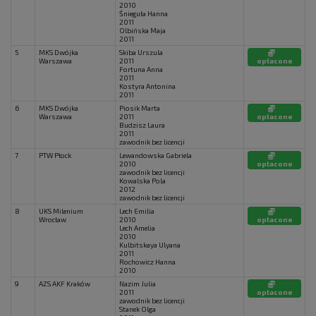
2010
Śnieguła Hanna
2011
Olbińska Maja
2011
5
MKS Dwójka
Skiba Urszula
Warszawa
2011
opłacone
Fortuna Anna
2011
Kostyra Antonina
2011
6
MKS Dwójka
Piosik Marta
Warszawa
2011
opłacone
Budzisz Laura
2011
zawodnik bez licencji
7
PTW Płock
Lewandowska Gabriela
2010
opłacone
zawodnik bez licencji
Kowalska Pola
2012
zawodnik bez licencji
8
UKS Milenium
Lech Emilia
Wrocław
2010
opłacone
Lech Amelia
2010
Kulbitskaya Ulyana
2011
Rochowicz Hanna
2010
9
AZS AKF Kraków
Nazim Julia
2011
opłacone
zawodnik bez licencji
Stanek Olga