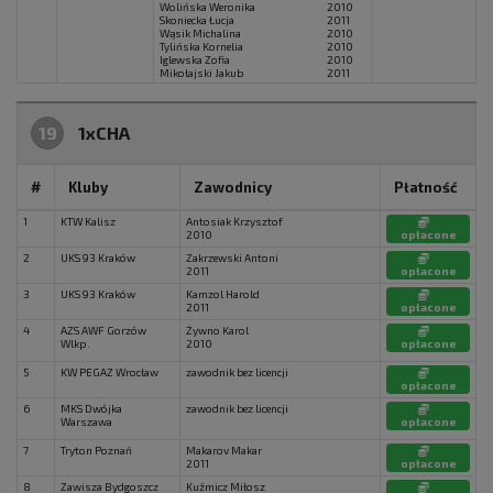
Wolińska Weronika
2010
Skoniecka Łucja
2011
Wąsik Michalina
2010
Tylińska Kornelia
2010
Iglewska Zofia
2010
Mikołajski Jakub
2011
19
1xCHA
#
Kluby
Zawodnicy
Płatność
1
KTW Kalisz
Antosiak Krzysztof
2010
opłacone
2
UKS 93 Kraków
Zakrzewski Antoni
2011
opłacone
3
UKS 93 Kraków
Kamzol Harold
2011
opłacone
4
AZS AWF Gorzów
Żywno Karol
Wlkp.
2010
opłacone
5
KW PEGAZ Wrocław
zawodnik bez licencji
opłacone
6
MKS Dwójka
zawodnik bez licencji
Warszawa
opłacone
7
Tryton Poznań
Makarov Makar
2011
opłacone
8
Zawisza Bydgoszcz
Kuźmicz Miłosz