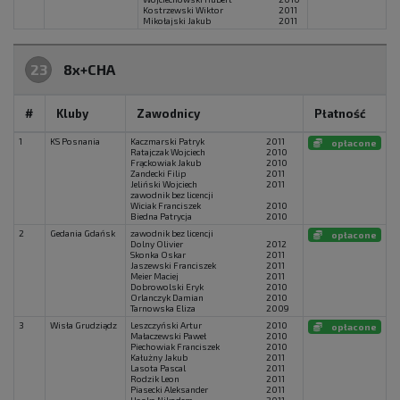
Kostrzewski Wiktor
2011
Mikołajski Jakub
2011
23
8x+CHA
#
Kluby
Zawodnicy
Płatność
1
KS Posnania
Kaczmarski Patryk
2011
opłacone
Ratajczak Wojciech
2010
Frąckowiak Jakub
2010
Zandecki Filip
2011
Jeliński Wojciech
2011
zawodnik bez licencji
Wiciak Franciszek
2010
Biedna Patrycja
2010
2
Gedania Gdańsk
zawodnik bez licencji
opłacone
Dolny Olivier
2012
Skonka Oskar
2011
Jaszewski Franciszek
2011
Meier Maciej
2011
Dobrowolski Eryk
2010
Orlanczyk Damian
2010
Tarnowska Eliza
2009
3
Wisła Grudziądz
Leszczyński Artur
2010
opłacone
Małaczewski Paweł
2010
Piechowiak Franciszek
2010
Kałużny Jakub
2011
Lasota Pascal
2011
Rodzik Leon
2011
Piasecki Aleksander
2011