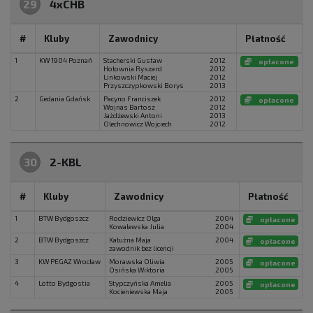
29
4xCHB
#
Kluby
Zawodnicy
Płatność
1
KW 1904 Poznań
Stacherski Gustaw
2012
opłacone
Hołownia Ryszard
2012
Linkowski Maciej
2012
Przyszczypkowski Borys
2013
2
Gedania Gdańsk
Pacyno Franciszek
2012
opłacone
Wojnas Bartosz
2012
Jażdżewski Antoni
2013
Olechnowicz Wojciech
2012
30
2-KBL
#
Kluby
Zawodnicy
Płatność
1
BTW Bydgoszcz
Rodziewicz Olga
2004
opłacone
Kowalewska Julia
2004
2
BTW Bydgoszcz
Kałużna Maja
2004
opłacone
zawodnik bez licencji
3
KW PEGAZ Wrocław
Morawska Oliwia
2005
opłacone
Osińska Wiktoria
2005
4
Lotto Bydgostia
Stypczyńska Amelia
2005
opłacone
Kocieniewska Maja
2005