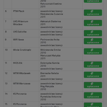
2010
opłacone
Ratuszniak Ewelina
2011
6
PTW Płock
zawodnik bez licencji
Malczewska Zuzanna
opłacone
2011
7
UKS Milenium
Alekseiuk Ekaterina
Wrocław
2011
opłacone
zawodnik bez licencji
8
UKS Szóstka
zawodnik bez licencji
zawodnik bez licencji
opłacone
9
WIR Iława
Piotrowska Anika
2010
opłacone
zawodnik bez licencji
10
Wisła Grudziądz
Wiśniewska Emilia
2010
opłacone
Matuszak Matylda
2011
11
MOS Ełk
Dobrzycka Kamila
2010
opłacone
zawodnik bez licencji
12
WTW Włocławek
Biernacka Natalia
2011
opłacone
zawodnik bez licencji
13
WTW Warszawa
zawodnik bez licencji
Róg Matylda
opłacone
2010
14
KS Posnania
zawodnik bez licencji
Rymelska Antonina
opłacone
2010
15
KS Posnania
zawodnik bez licencji
Piaskowska Maja
opłacone