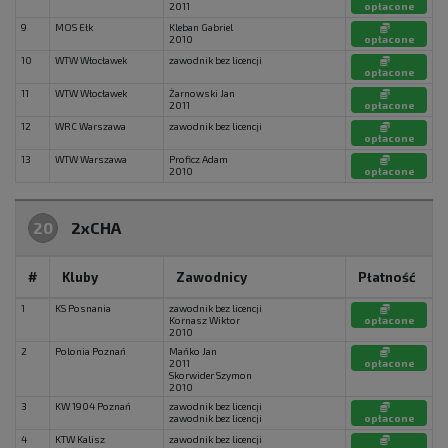
2011
opłacone
9
MOS Ełk
Kleban Gabriel
2010
opłacone
10
WTW Włocławek
zawodnik bez licencji
opłacone
11
WTW Włocławek
Żarnowski Jan
2011
opłacone
12
WRC Warszawa
zawodnik bez licencji
opłacone
13
WTW Warszawa
Proficz Adam
2010
opłacone
20
2xCHA
#
Kluby
Zawodnicy
Płatność
1
KS Posnania
zawodnik bez licencji
Kornasz Wiktor
opłacone
2010
2
Polonia Poznań
Mańko Jan
2011
opłacone
Skorwider Szymon
2010
3
KW 1904 Poznań
zawodnik bez licencji
zawodnik bez licencji
opłacone
4
KTW Kalisz
zawodnik bez licencji