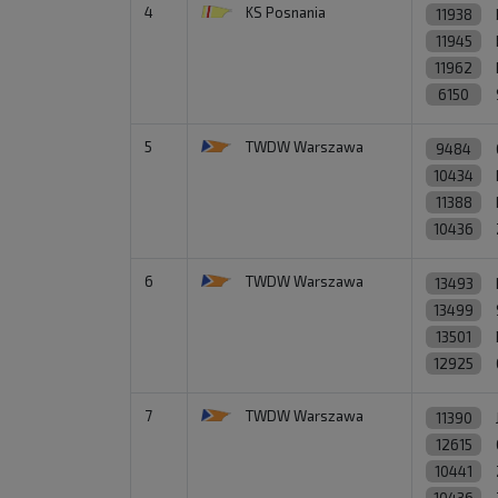
4
KS Posnania
11938
11945
11962
6150
5
TWDW Warszawa
9484
10434
11388
10436
6
TWDW Warszawa
13493
13499
13501
12925
7
TWDW Warszawa
11390
12615
10441