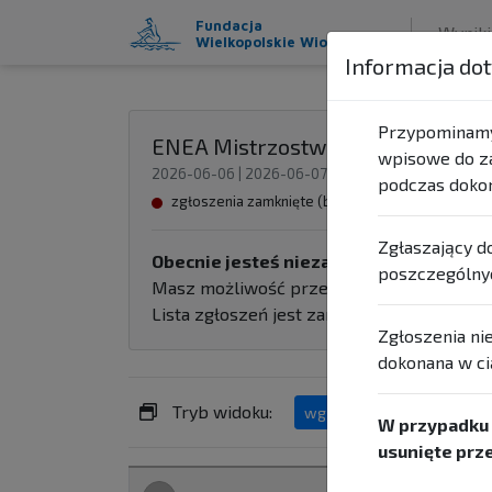
Fundacja
Wyniki
Wielkopolskie Wioślarstwo
Informacja dot
Przypominamy,
ENEA Mistrzostwa Polski Masters
wpisowe do z
2026-06-06 | 2026-06-07
podczas dokon
zgłoszenia zamknięte (brak możliwości zmian)
Zgłaszający d
Obecnie jesteś niezalogowany.
poszczególny
Masz możliwość przejrzenia opublikowanej
Lista zgłoszeń jest zamknięta.
Zgłoszenia nie
dokonana w ci
Tryb widoku:
wg konkurencji
wg zawo
W przypadku 
usunięte prz