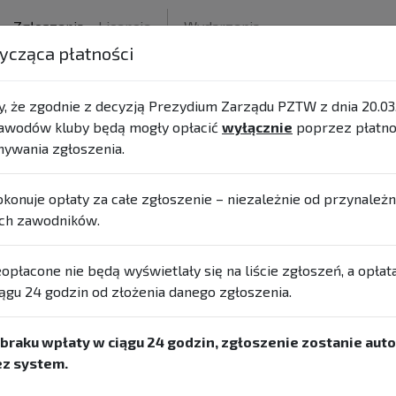
Zgłoszenia
Licencje
Wydarzenia
ycząca płatności
 że zgodnie z decyzją Prezydium Zarządu PZTW z dnia 20.03.
awodów kluby będą mogły opłacić
wyłącznie
poprzez płatno
ywania zgłoszenia.
okonuje opłaty za całe zgłoszenie – niezależnie od przynależ
ch zawodników.
 listy zgłoszeń.
opłacone nie będą wyświetlały się na liście zgłoszeń, a opłat
ągu 24 godzin od złożenia danego zgłoszenia.
dników
statystyki
braku wpłaty w ciągu 24 godzin, zgłoszenie zostanie aut
ez system.