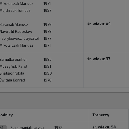
Mikołajczak Mariusz
1971
Majchrzak Tomasz
1957
śr. wieku: 49
Baraniak Mariusz
1979
Nawratil Radosław
1979
Fabrykiewicz Krzysztof
1977
Mikołajczak Mariusz
1971
śr. wieku: 37
Zamulka Siarhei
1995
Muszyński Karol
1991
Shatsior Nikita
1990
Świtała Konrad
1978
odnicy
Trenerzy
śr. wieku: 54
51
Szczepaniak Larysa
1972