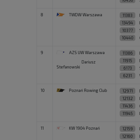
10436
8
TWDW Warszawa
11383
13494
10377
10440
9
AZS UW Warszawa
11386
11915
Dariusz
Stefanowski
6173
6231
10
Poznań Rowing Club
12971
12132
11436
11945
11
KW 1904 Poznań
12159
12160