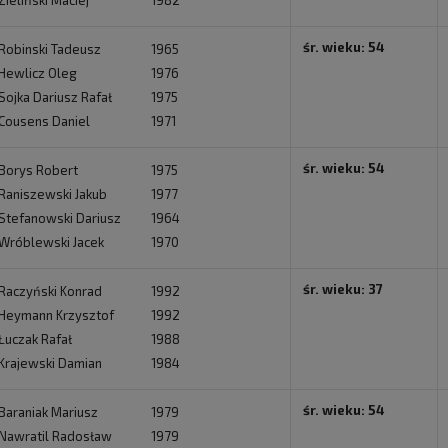
Zieliński Maciej
1982
śr. wieku: 54
Robinski Tadeusz
1965
Hewlicz Oleg
1976
Sojka Dariusz Rafał
1975
Cousens Daniel
1971
śr. wieku: 54
Borys Robert
1975
Raniszewski Jakub
1977
Stefanowski Dariusz
1964
Wróblewski Jacek
1970
śr. wieku: 37
Raczyński Konrad
1992
Heymann Krzysztof
1992
Łuczak Rafał
1988
Krajewski Damian
1984
śr. wieku: 54
Baraniak Mariusz
1979
Nawratil Radosław
1979