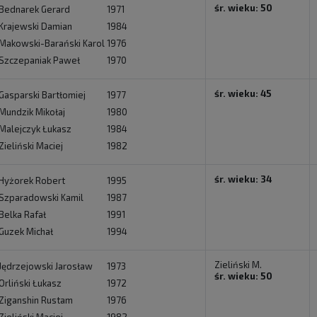
śr. wieku: 50
Bednarek Gerard
1971
Krajewski Damian
1984
Makowski-Barański Karol
1976
Szczepaniak Paweł
1970
śr. wieku: 45
Gasparski Bartłomiej
1977
Mundzik Mikołaj
1980
Malejczyk Łukasz
1984
Zieliński Maciej
1982
śr. wieku: 34
Hyżorek Robert
1995
Szparadowski Kamil
1987
Belka Rafał
1991
Guzek Michał
1994
Zieliński M.
Jędrzejowski Jarosław
1973
śr. wieku: 50
Orliński Łukasz
1972
Ziganshin Rustam
1976