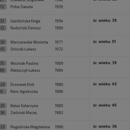
372
Pribe Danuta
1939
śr. wieku: 39
933
Gaździńska Kinga
1994
612
Rudziński Dariusz
1980
śr. wieku: 51
230
Marczewska Wioletta
1977
615
Orliński Łukasz
1972
śr. wieku: 39
935
Woźniak Paulina
1989
388
Malejczyk Łukasz
1984
śr. wieku: 43
820
Drzewek Emil
1980
36
Renc Agnieszka
1986
śr. wieku: 45
625
Bałaż Katarzyna
1980
436
Zieliński Maciej
1982
śr. wieku: 36
923
Regulińska Magdalena
1986