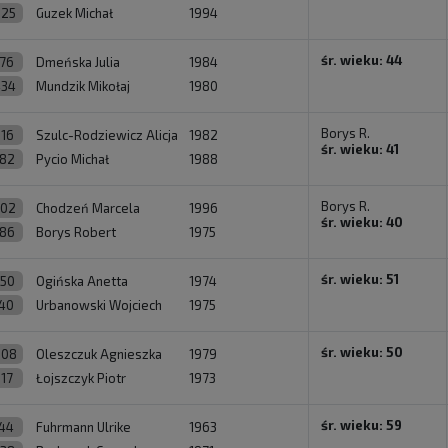
925
Guzek Michał
1994
śr. wieku: 44
376
Dmeńska Julia
1984
434
Mundzik Mikołaj
1980
Borys R.
116
Szulc-Rodziewicz Alicja
1982
śr. wieku: 41
382
Pycio Michał
1988
Borys R.
502
Chodzeń Marcela
1996
śr. wieku: 40
386
Borys Robert
1975
śr. wieku: 51
850
Ogińska Anetta
1974
40
Urbanowski Wojciech
1975
śr. wieku: 50
808
Oleszczuk Agnieszka
1979
117
Łojszczyk Piotr
1973
śr. wieku: 59
44
Fuhrmann Ulrike
1963