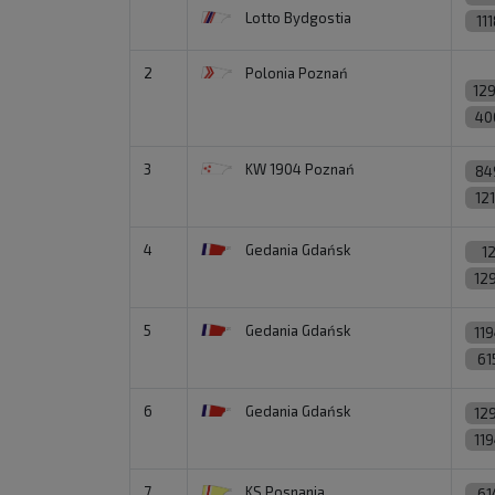
Lotto Bydgostia
11
2
Polonia Poznań
12
40
3
KW 1904 Poznań
84
12
4
Gedania Gdańsk
1
12
5
Gedania Gdańsk
11
61
6
Gedania Gdańsk
12
11
7
KS Posnania
61