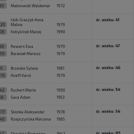
183
Malinowski Waldemar
1972
Łbik-Graczyk Anna
śr. wieku: 41
920
Malina
1979
08
Kobyliński Maciej
1990
śr. wieku: 47
90
Rewers Ewa
1979
159
Baraniak Mariusz
1979
śr. wieku: 46
20
Brzeska Sylwia
1981
975
Hoeft Karol
1979
śr. wieku: 54
942
Rychert Marta
1990
56
Gaca Adam
1953
śr. wieku: 54
977
Skonka Aleksander
1978
940
Rzepczyńska Marzena
1965
śr. wieku: 85
47
Chwalisz Bogusław
1942