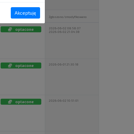
Akceptuję
Płatność
Zgłoszono/zmodyfikowano
2026-06-02 08:58:07
opłacone
2026-06-02 21:04:38
2026-06-01 21:30:18
opłacone
2026-06-02 10:51:01
opłacone