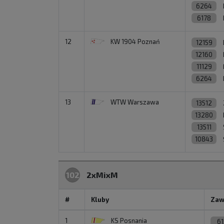
6264
6178
12
KW 1904 Poznań
12159
12160
11129
6264
13
WTW Warszawa
13512
13280
13511
10843
102
2xMixM
#
Kluby
Zaw
1
KS Posnania
61