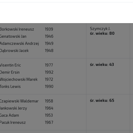
y
Trenerzy
Szymczyk J.
Borkowski Ireneusz
1939
śr. wieku: 80
Genatowski Jan
1946
Adamczewski Andrzej
1949
Dąbrowski Jacek
1948
śr. wieku: 43
Visentin Eric
1977
Demir Ersin
1992
Wojciechowski Marek
1972
Tonks Lewis
1990
śr. wieku: 65
Czapiewski Waldemar
1958
Jankowski Jerzy
1964
Gaca Adam
1953
Pacuk Ireneusz
1967