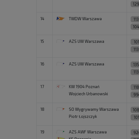
12
14
TWDW Warszawa
11
10
15
AZS UW Warszawa
10
11
16
AZS UW Warszawa
13
11
17
KW 1904 Poznań
11
Wojciech Urbanowski
99
18
SO Wygrywamy Warszawa
10
Piotr Łojszczyk
10
19
AZS AWF Warszawa
92