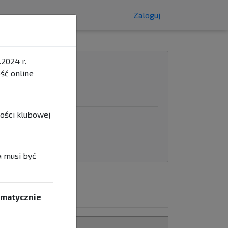
Zaloguj
2024 r.
ść online
ności klubowej
a musi być
omatycznie